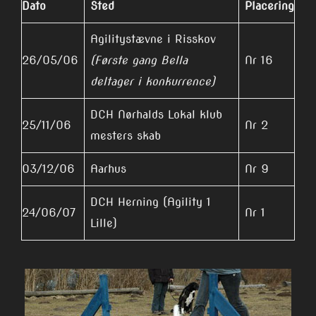
Dato
Sted
Placering
Agilitystævne i Risskov
26/05/06
(Første gang Bella
Nr 16
deltager i konkurrence)
DCH Nørhalds Lokal klub
25/11/06
Nr 2
mesters skab
03/12/06
Aarhus
Nr 9
DCH Herning (Agility 1
24/06/07
Nr 1
Lille)