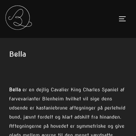
Videre
content
til
SLÅ N
indhold
Bella
Bella
er en dejlig Cavalier King Charles Spaniel af
farvevarianter Blenheim hvilket vil sige dens
udsende er kastaniebrune aftegninger på perlehvid
bund, jævnt fordelt og klart adskilt fra hinanden.
Aftegningerne på hovedet er symmetriske og give
plads mellem ørerne til den meget værdsatte,