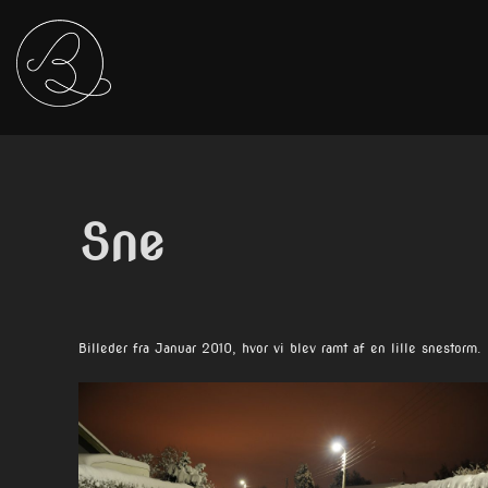
Videre
content
til
indhold
Sne
Billeder fra Januar 2010, hvor vi blev ramt af en lille snestorm.