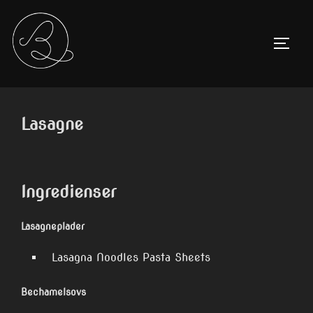
Videre
content
til
SLÅ N
indhold
Lasagne
Ingredienser
Lasagneplader
Lasagna Noodles Pasta Sheets
Bechamelsovs